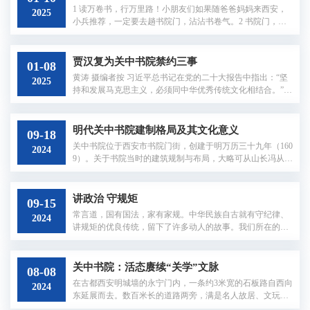
1 读万卷书，行万里路！小朋友们如果随爸爸妈妈来西安，
2025
小兵推荐，一定要去趟书院门，沾沾书卷气。2 书院门，位
于西安市中心，是古城墙的一部分，这里曾是古代文人墨客
汇聚之地，如今则是一条集文化、艺术、手工艺品为一体的
特色街区。3 从西安钟楼南行，将至南门往东拐，便是书院
贾汉复为关中书院禁约三事
01-08
门古文化街，街口有一座古韵十足的高大牌楼，牌楼上方
黄涛 摄编者按 习近平总书记在党的二十大报告中指出：“坚
2025
是“书院门”三个金灿灿的颜体大字，两旁是“碑林藏国宝，书
持和发展马克思主义，必须同中华优秀传统文化相结合。”在
院育人杰”的醒目对联。4 书院门古文化街上的关中书院是明
文化传承发展座谈会上，总书记再次强调：“建设中华民族现
清时期陕西著名书院，...
代文明，是我们在新时代新的文化使命。”凡树有根，方能生
发；凡水有源，方能奔涌。西安文理学院的历史，可溯源至1
明代关中书院建制格局及其文化意义
09-18
609年明朝教育家冯从吾创办的关中书院，关中书院倡导
关中书院位于西安市书院门街，创建于明万历三十九年（160
2024
的“关学”精神，延续了“横渠先生”张载“为天地立心，为生民
9）。关于书院当时的建筑规制与布局，大略可从山长冯从吾
立命，为往圣继绝学，为万世开太平”...
的《关中书院记》得知其概况：书院有讲堂六楹，名曰“允
执”，借关中“中”字，阐“允执厥中”之秘。左右各为屋四楹，
皆南向若翼。东西号房各六楹。此为书院讲学活动的主要场
讲政治 守规矩
09-15
所。此外，堂后有假山一座，三峰耸翠，宛然一小华山也。
常言道，国有国法，家有家规。中华民族自古就有守纪律、
2024
堂前有方塘半亩，竖亭于中，砌石为桥。西南有及泉亭，引
讲规矩的优良传统，留下了许多动人的故事。我们所在的关
水注塘。二门四楹，大门二楹。关于书院其它建筑的名称及
中书院，松风明月，鸟语花香，它是传承关学的胜地，也是
其匾额，...
守纪律、讲规矩的地方。关中书院的创始人冯从吾，提出了
《士戒》20条，以负面清单的形式，立下了关中书院的规
关中书院：活态赓续“关学”文脉
08-08
矩。其中有：毋到人书房窥看私书薄籍，即不要偷窥别人秘
在古都西安明城墙的永宁门内，一条约3米宽的石板路自西向
2024
密；毋拣择衣服饮食及致饰车马，即不要有奢靡之风；毋结
东延展而去。数百米长的道路两旁，满是名人故居、文玩商
交星相术士及扶鸾压镇，即不要搞迷信活动。...
店、书斋画廊和文创铺子。游客们身着汉服、手持团扇，来